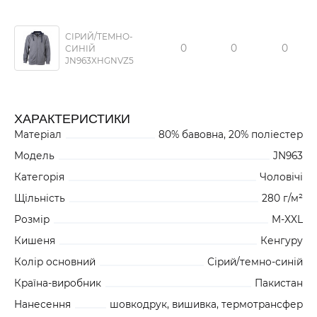
СІРИЙ/ТЕМНО-
0
0
0
СИНІЙ
JN963XHGNVZ5
ХАРАКТЕРИСТИКИ
Матеріал
80% бавовна, 20% поліестер
Модель
JN963
Категорія
Чоловічі
Щільність
280 г/м²
Розмір
M-XXL
Кишеня
Кенгуру
Колір основний
Сірий/темно-синій
Країна-виробник
Пакистан
Нанесення
шовкодрук, вишивка, термотрансфер