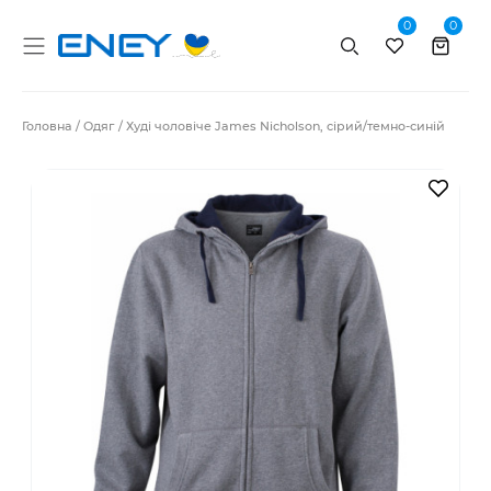
0
0
Пошук
Головна
Одяг
Худі чоловіче James Nicholson, сірий/темно-синій
В за