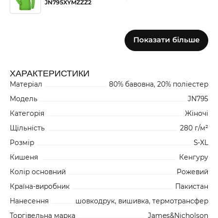
JN795XYMZZZ2
Показати більше
РОЖЕВИЙ
0
0
0
JN795XPNZZZ3
ХАРАКТЕРИСТИКИ
Матеріал
80% бавовна, 20% поліестер
ЖОВТИЙ
0
0
1
JN795XYEZZZ3
Модель
JN795
Категорія
Жіночі
Щільність
280 г/м²
БІЛИЙ
0
0
0
Розмір
S-XL
JN795XWHZZZ2
Кишеня
Кенгуру
Колір основний
Рожевий
Країна-виробник
Пакистан
Нанесення
шовкодрук, вишивка, термотрансфер
Торгівельна марка
James&Nicholson