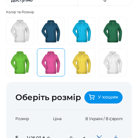
Колір та Розмір
Оберіть розмір
У кошик
Розмір
Ціна
В Україні / В Європі
S
-
+
1416,03 ₴
0