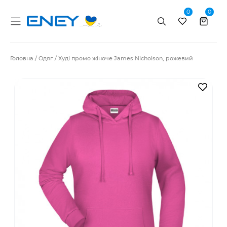
0
0
Пошук
Головна
Одяг
Худі промо жіноче James Nicholson, рожевий
В за