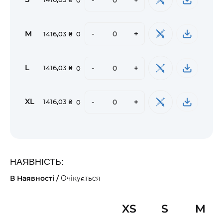
M
-
+
1416,03 ₴
0
L
-
+
1416,03 ₴
0
XL
-
+
1416,03 ₴
0
НАЯВНІСТЬ:
В Наявності /
Очікується
XS
S
M