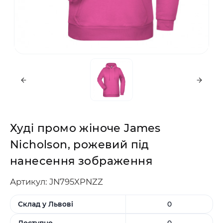
Худі промо жіноче James
Nicholson, рожевий під
нанесення зображення
Артикул: JN795XPNZZ
Склад у Львові
0
Доступно
0