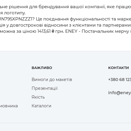
льне рішення для брендування вашої компанії, яке працю
я логотипу.
JN795XPNZZZ1? Це поєднання функціональності та маркети
ія у довгострокові відносини з клієнтами та партнерами
можна за ціною 1413,61 ₴ грн. ENEY - Постачальник мерч
ВАЖЛИВО
КОНТАКТИ
Вимоги до макетів
+380 68 12
Презентації
info@eney
Якість
амовника
Каталоги