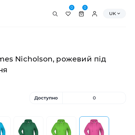
0
0
Пошук
Персональні да
UK
mes Nicholson, рожевий під
ня
Доступно
0