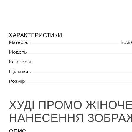
РОЖЕВИЙ
0
JN795XPNZZZ1
ХАРАКТЕРИСТИКИ
Матеріал
80% 
ЖОВТИЙ
0
JN795XYEZZZ3
Модель
Категорія
Щільність
БІЛИЙ
0
JN795XWHZZZ2
Розмір
ХУДІ ПРОМО ЖІНОЧЕ
НАНЕСЕННЯ ЗОБРА
ОПИС