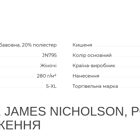
0
0
0
бавовна, 20% поліестер
Кишеня
0
1
0
JN795
Колір основний
Жіночі
Країна-виробник
280 г/м²
Нанесення
0
0
0
S-XL
Торгівельна марка
 JAMES NICHOLSON, 
ЖЕННЯ