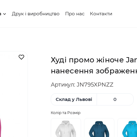
Друк і виробництво
Про нас
Контакти
в
В закладки
Худі промо жіноче Ja
нанесення зображен
Артикул: JN795XPNZZ
Склад у Львові
0
Колір та Розмір