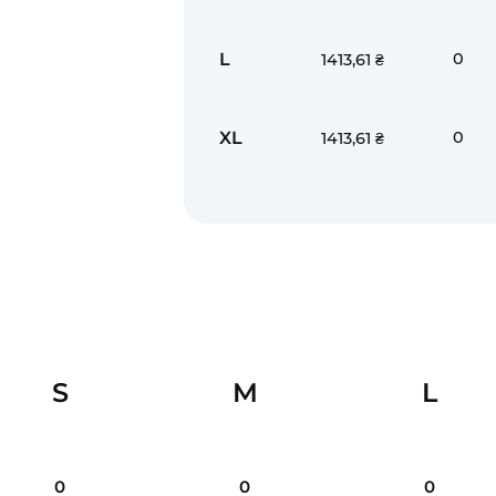
L
0
1413,61 ₴
XL
0
1413,61 ₴
S
M
L
0
0
0