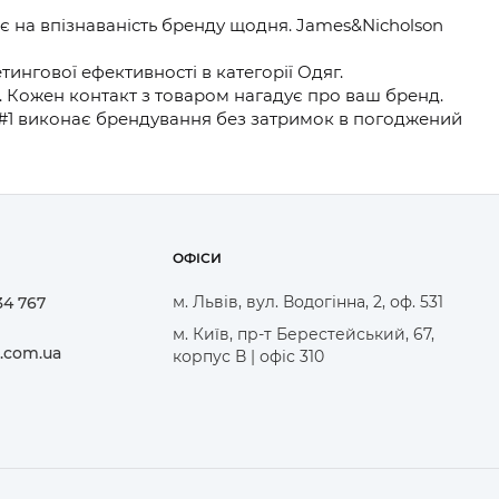
є на впізнаваність бренду щодня. James&Nicholson
нгової ефективності в категорії Одяг.
. Кожен контакт з товаром нагадує про ваш бренд.
у #1 виконає брендування без затримок в погоджений
ОФІСИ
м. Львів, вул. Водогінна, 2, оф. 531
34 767
м. Київ, пр-т Берестейський, 67,
.com.ua
корпус В | офіс 310