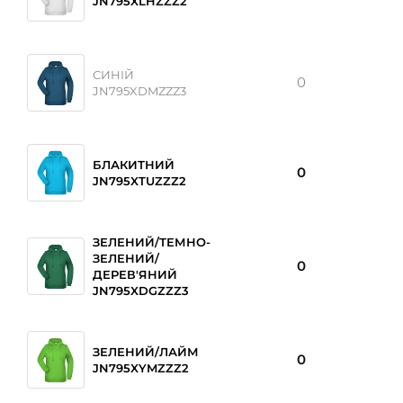
JN795XLHZZZ2
СИНІЙ
0
JN795XDMZZZ3
БЛАКИТНИЙ
0
JN795XTUZZZ2
ЗЕЛЕНИЙ/ТЕМНО-
ЗЕЛЕНИЙ/
0
ДЕРЕВ'ЯНИЙ
JN795XDGZZZ3
ЗЕЛЕНИЙ/ЛАЙМ
0
JN795XYMZZZ2