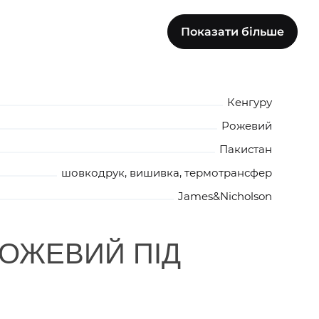
Показати більше
0
0
0
Кенгуру
0
0
0
Рожевий
Пакистан
шовкодрук, вишивка, термотрансфер
0
0
0
James&Nicholson
РОЖЕВИЙ ПІД