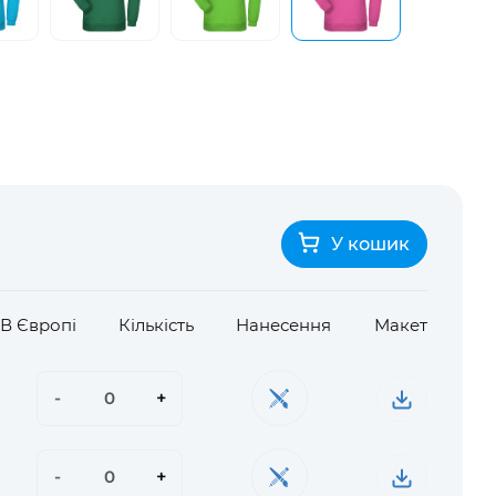
У кошик
/ В Європі
Кількість
Нанесення
Макет
-
+
-
+