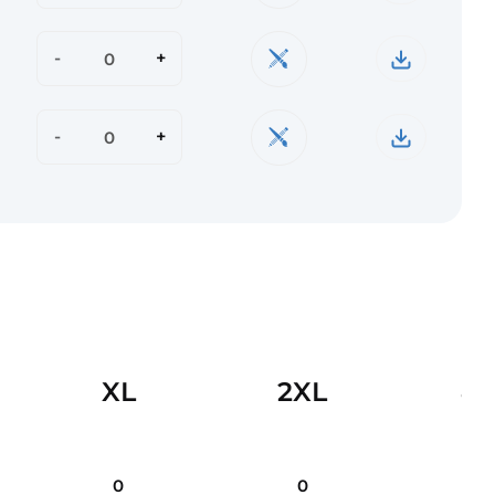
-
+
-
+
XL
2XL
4
0
0
0