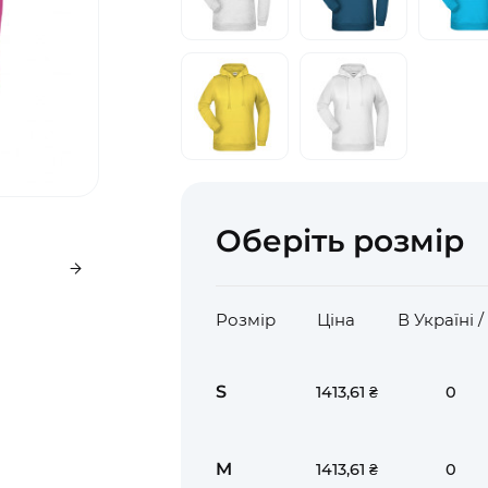
Оберіть розмір
Розмір
Ціна
В Україні 
S
0
1413,61 ₴
M
0
1413,61 ₴