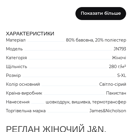
Показати більше
РОЖЕВИЙ
0
0
0
JN793XPNZZZ3
ХАРАКТЕРИСТИКИ
Матеріал
80% бавовна, 20% поліестер
ЖОВТИЙ
0
0
0
JN793XYEZZZ2
Модель
JN793
Категорія
Жіночі
Щільність
280 г/м²
Розмір
S-XL
Колір основний
Світло-сірий
Країна-виробник
Пакистан
Нанесення
шовкодрук, вишивка, термотрансфер
Торгівельна марка
James&Nicholson
РЕГЛАН ЖІНОЧИЙ J&N,