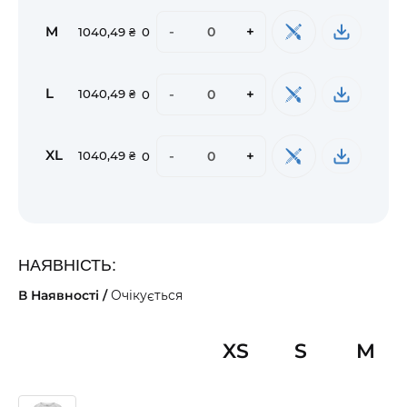
M
-
+
1040,49 ₴
0
L
-
+
1040,49 ₴
0
XL
-
+
1040,49 ₴
0
НАЯВНІСТЬ:
В Наявності /
Очікується
XS
S
M