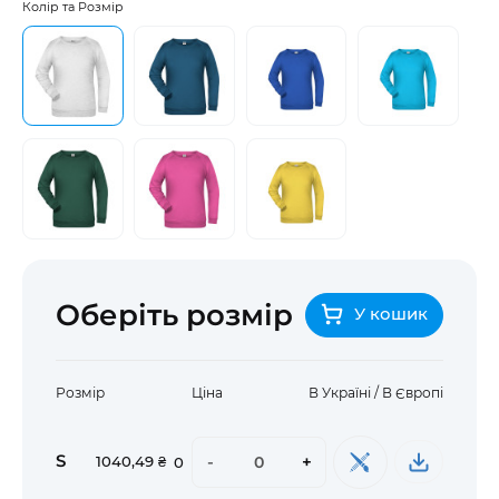
Колір та Розмір
Оберіть розмір
У кошик
Розмір
Ціна
В Україні / В Європі
S
-
+
1040,49 ₴
0