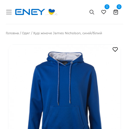
0
0
Пошук
Головна
Одяг
Худі жіноче James Nicholson, синій/білий
В за