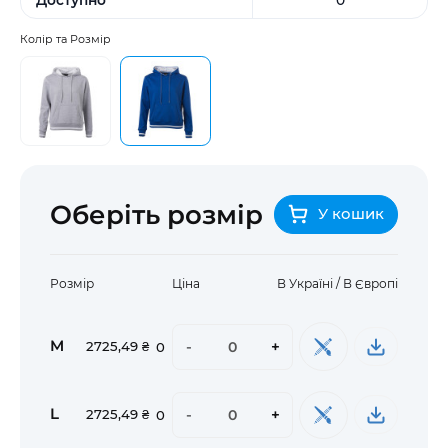
Колір та Розмір
Оберіть розмір
У кошик
Розмір
Ціна
В Україні / В Європі
M
-
+
2725,49 ₴
0
L
-
+
2725,49 ₴
0