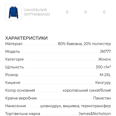
СИНІЙ/БІЛИЙ
0
0
0
JN777XRBWHZ3
ХАРАКТЕРИСТИКИ
Матеріал
80% бавовна, 20% поліестер
Модель
JN777
Категорія
Жіночі
Щільність
300 г/м²
Розмір
M-2XL
Кишеня
Кенгуру
Колір основний
королівський синій/білий
Країна-виробник
Пакистан
Нанесення
шовкодрук, вишивка, термотрансфер
Торгівельна марка
James&Nicholson