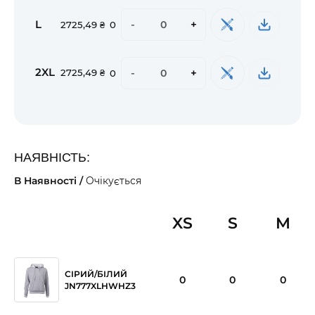
L
-
+
2725,49 ₴
0
2XL
-
+
2725,49 ₴
0
НАЯВНІСТЬ:
В Наявності /
Очікується
XS
S
M
СІРИЙ/БІЛИЙ
0
0
0
JN777XLHWHZ3