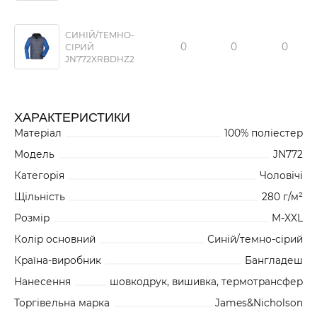
СИНІЙ/ТЕМНО-
0
0
0
СІРИЙ
JN772XRBDHZ2
ХАРАКТЕРИСТИКИ
Матеріал
100% поліестер
Модель
JN772
Категорія
Чоловічі
Щільність
280 г/м²
Розмір
M-XXL
Колір основний
Синій/темно-сірий
Країна-виробник
Бангладеш
Нанесення
шовкодрук, вишивка, термотрансфер
Торгівельна марка
James&Nicholson