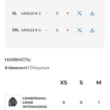
XL
-
+
4200,22 ₴
2
2XL
-
+
4200,22 ₴
0
НАЯВНІСТЬ:
В Наявності /
Очікується
XS
S
M
СІРИЙ/ТЕМНО-
0
0
1
СІРИЙ
JN772XHGDHZ2