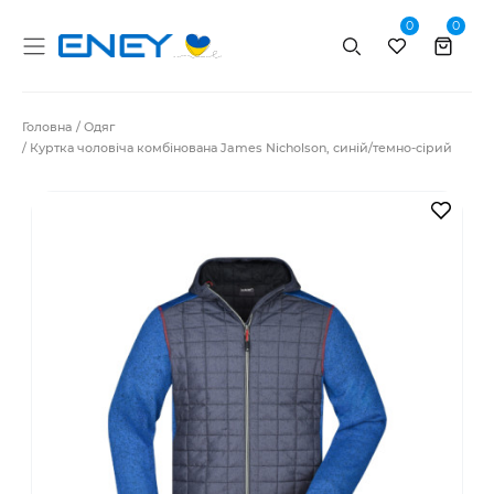
0
0
Пошук
Головна
Одяг
Куртка чоловіча комбінована James Nicholson, синій/темно-сірий
В за