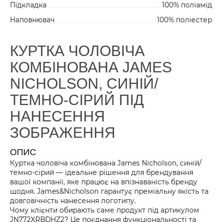
Підкладка
100% поліамід
Наповнювач
100% поліестер
КУРТКА ЧОЛОВІЧА
КОМБІНОВАНА JAMES
NICHOLSON, СИНІЙ/
ТЕМНО-СІРИЙ ПІД
НАНЕСЕННЯ
ЗОБРАЖЕННЯ
ОПИС
Куртка чоловіча комбінована James Nicholson, синій/
темно-сірий — ідеальне рішення для брендування
вашої компанії, яке працює на впізнаваність бренду
щодня. James&Nicholson гарантує преміальну якість та
довговічність нанесення логотипу.
Чому клієнти обирають саме продукт під артикулом
JN772XRBDHZ2? Це поєднання функціональності та