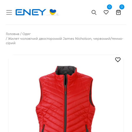
0
0
Пошук
Головна
Одяг
Жилет чоловічий двосторонній James Nicholson, червоний/темно-
сірий
В за