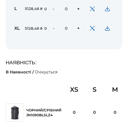
L
-
+
5128,46 ₴
0
XL
-
+
5128,46 ₴
0
НАЯВНІСТЬ:
В Наявності /
Очікується
XS
S
M
ЧОРНИЙ/СРІБНИЙ
0
0
0
JN1090BLSLZ4