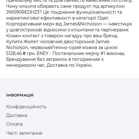
преміальну якість та довговічність нанесення логотипу.
Чому клієнти обирають саме продукт під артикулом
JN1090REDHZ3? Це поєднання функціональності та
маркетингової ефективності в категорії Одяг.
Корпоративний мерч від James&Nicholson — інвестиція
у довгострокові відносини з клієнтами та партнерами.
Кожен контакт з товаром нагадує про ваш бренд.
Купити Жилет чоловічий двосторонній James
Nicholson, червоний/темно-сірий можна за ціною
5128,46 ₴ грн. ENEY - Постачальник мерчу #1 виконає
брендування без затримок в погоджений з
менеджером час. Доставка по Україні.
ІНФОРМАЦІЯ
Конфіденційність
Доставка
Оплата
Часті запитання