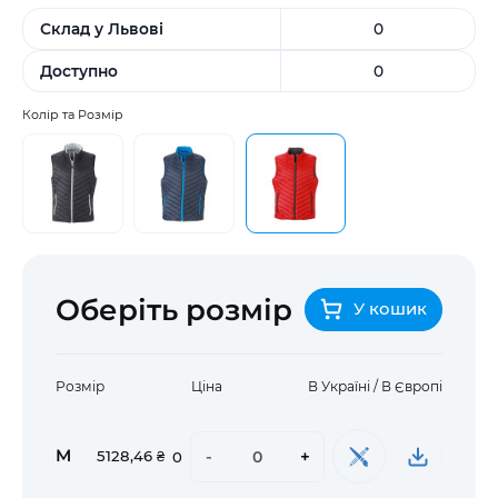
Склад у Львові
0
Доступно
0
Колір та Розмір
Оберіть розмір
У кошик
Розмір
Ціна
В Україні / В Європі
M
-
+
5128,46 ₴
0