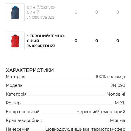
СИНІЙ/СВІТЛО-
0
0
0
СИНІЙ
JN1090NVBUZ2
ЧЕРВОНИЙ/ТЕМНО-
0
0
0
СІРИЙ
JN1090REDHZ3
ХАРАКТЕРИСТИКИ
Матеріал
100% поліамід
Модель
JN1090
Категорія
Чоловічі
Розмір
M-XL
Колір основний
Червоний/темно-сірий
Країна-виробник
М'янма
Нанесення
шовкодрук, вишивка, термотрансфер