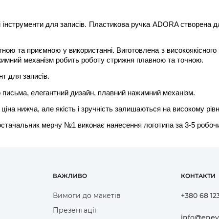
ні інструменти для записів. Пластикова ручка ADORA створена для
тною та приємною у використанні. Виготовлена з високоякісного 
имний механізм робить роботу стрижня плавною та точною.
т для записів.
 письма, елегантний дизайн, плавний нажимний механізм.
 ціна нижча, але якість і зручність залишаються на високому рівн
ачальник мерчу №1 виконає нанесення логотипа за 3-5 робочих 
ВАЖЛИВО
КОНТАКТИ
Вимоги до макетів
+380 68 12
Презентації
info@eney