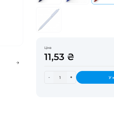
Ціна
11,53 ₴
-
+
У 