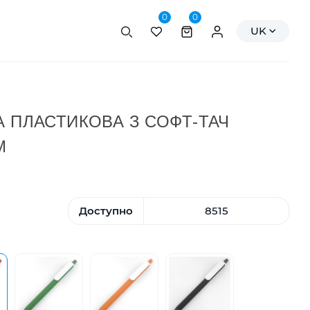
0
0
Пошук
Персональні да
UK
А ПЛАСТИКОВА З СОФТ-ТАЧ
М
Доступно
8515