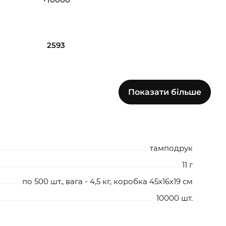
2593
0
Показати більше
+10000
10046
тамподрук
11 г
по 500 шт., вага - 4,5 кг, коробка 45x16x19 см
10000 шт.