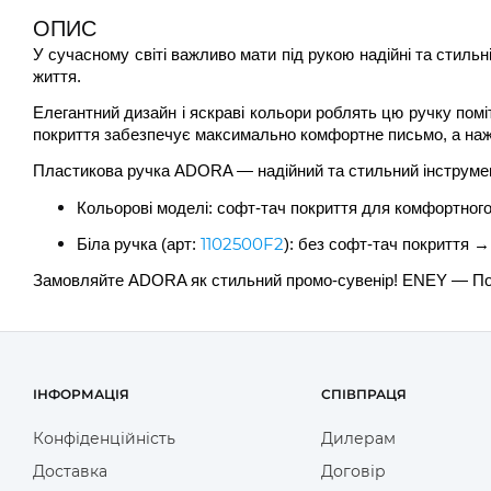
ОПИС
У сучасному світі важливо мати під рукою надійні та стиль
життя.
Елегантний дизайн і яскраві кольори роблять цю ручку помі
покриття забезпечує максимально комфортне письмо, а наж
Пластикова ручка ADORA — надійний та стильний інструмен
Кольорові моделі: софт-тач покриття для комфортного
1102500F2
Біла ручка (арт:
): без софт-тач покриття →
Замовляйте ADORA як стильний промо-сувенір! ENEY — Пост
ІНФОРМАЦІЯ
СПІВПРАЦЯ
Конфіденційність
Дилерам
Доставка
Договір