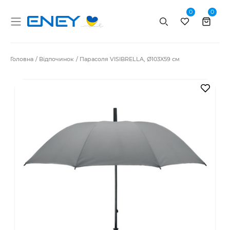
0
0
Пошук
Головна
Відпочинок
Парасоля VISIBRELLA, Ø103X59 см
В за