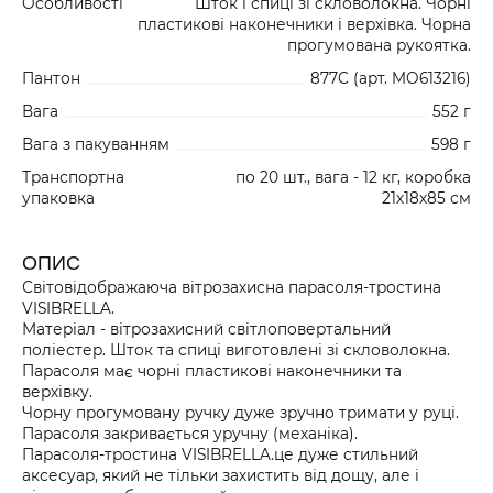
Особливості
Шток і спиці зі скловолокна. Чорні
пластикові наконечники і верхівка. Чорна
прогумована рукоятка.
Пантон
877C (арт. MO613216)
Вага
552 г
Вага з пакуванням
598 г
Транспортна
по 20 шт., вага - 12 кг, коробка
упаковка
21х18х85 см
ОПИС
Світовідображаюча вітрозахисна парасоля-тростина
VISIBRELLA.
Матеріал - вітрозахисний світлоповертальний
поліестер. Шток та спиці виготовлені зі скловолокна.
Парасоля має чорні пластикові наконечники та
верхівку.
Чорну прогумовану ручку дуже зручно тримати у руці.
Парасоля закривається уручну (механіка).
Парасоля-тростина VISIBRELLA.це дуже стильний
аксесуар, який не тільки захистить від дощу, але і