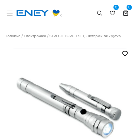
0
0
Пошук
Головна
Електроніка
STRECH-TORCH SET, Ліхтарик-викрутка,
В за