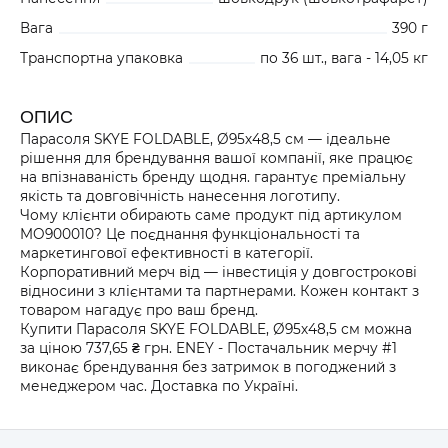
Вага
390 г
Транспортна упаковка
по 36 шт., вага - 14,05 кг
ОПИС
Парасоля SKYE FOLDABLE, Ø95х48,5 см — ідеальне
рішення для брендування вашої компанії, яке працює
на впізнаваність бренду щодня. гарантує преміальну
якість та довговічність нанесення логотипу.
Чому клієнти обирають саме продукт під артикулом
MO900010? Це поєднання функціональності та
маркетингової ефективності в категорії.
Корпоративний мерч від — інвестиція у довгострокові
відносини з клієнтами та партнерами. Кожен контакт з
товаром нагадує про ваш бренд.
Купити Парасоля SKYE FOLDABLE, Ø95х48,5 см можна
за ціною 737,65 ₴ грн. ENEY - Постачальник мерчу #1
виконає брендування без затримок в погоджений з
менеджером час. Доставка по Україні.