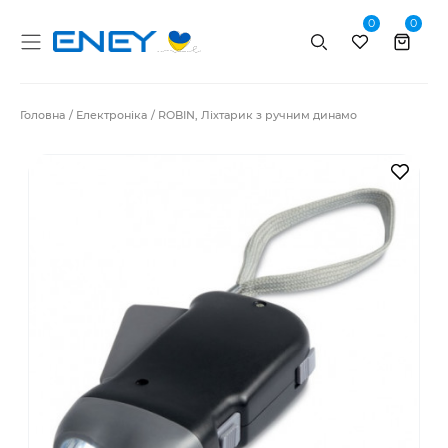
0
0
Пошук
Головна
Електроніка
ROBIN, Ліхтарик з ручним динамо
В за