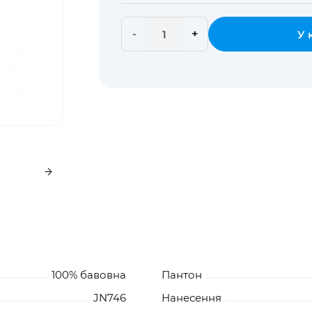
-
+
У 
100% бавовна
Пантон
JN746
Нанесення