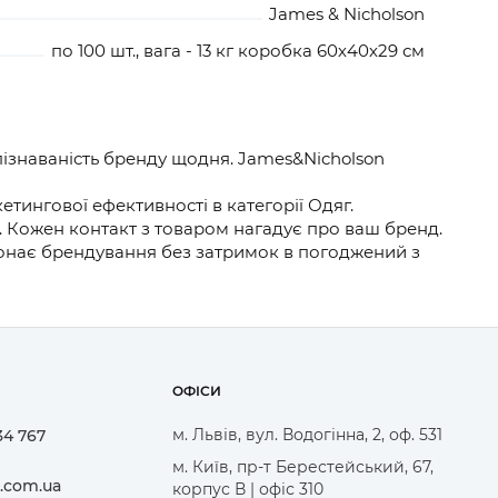
James & Nicholson
по 100 шт., вага - 13 кг коробка 60х40х29 см
пізнаваність бренду щодня. James&Nicholson
ингової ефективності в категорії Одяг.
. Кожен контакт з товаром нагадує про ваш бренд.
иконає брендування без затримок в погоджений з
ОФІСИ
м. Львів, вул. Водогінна, 2, оф. 531
34 767
м. Київ, пр-т Берестейський, 67,
.com.ua
корпус В | офіс 310