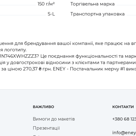
150 г/м²
Торгівельна марка
S-L
Транспортна упаковка
рішення для брендування вашої компанії, яке працює на в
я логотипу.
JN746XWHZZZ3? Це поєднання функціональності та маркет
ія у довгострокові відносини з клієнтами та партнерами
а за ціною 270,37 ₴ грн. ENEY - Постачальник мерчу #1 в
ВАЖЛИВО
КОНТАКТИ
Вимоги до макетів
+380 68 12
Презентації
info@eney