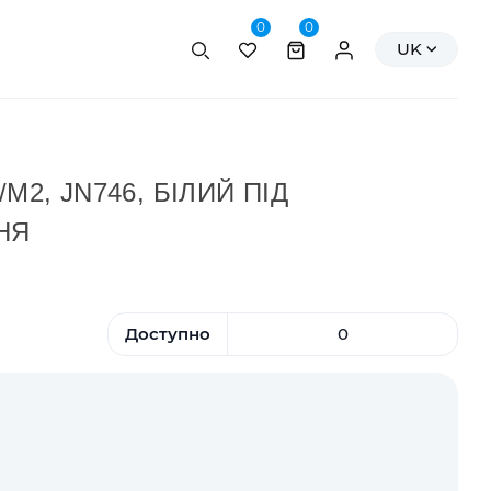
0
0
Пошук
Персональні да
UK
М2, JN746, БІЛИЙ ПІД
НЯ
Доступно
0