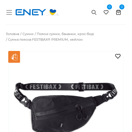
0
0
Пошук
Головна
Сумки
Поясні сумки, бананки, крос-боді
Сумка поясна FESTIBAX® PREMIUM, нейлон
В за