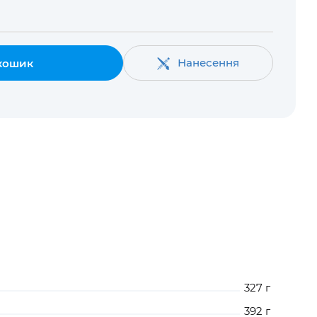
Нанесення
кошик
327 г
392 г