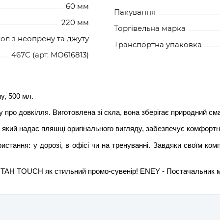
60 мм
Пакування
220 мм
Торгівельна марка
ол з неопрену та джуту
Транспортна упаковка
467C (арт. MO616813)
у, 500 мл.
про довкілля. Виготовлена зі скла, вона зберігає природний см
який надає пляшці оригінального вигляду, забезпечує комфортне
истання: у дорозі, в офісі чи на тренуванні. Завдяки своїм ко
UTAH TOUCH як стильний промо-сувенір! ENEY - Постачальник м