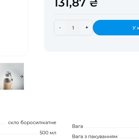
131,87 ₴
-
+
У 
скло боросилікатне
Вага
500 мл
Вага з пакуванням