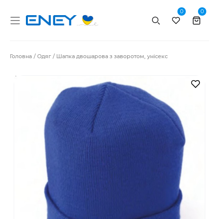
0
0
Пошук
Головна
Одяг
Шапка двошарова з заворотом, унісекс
В за