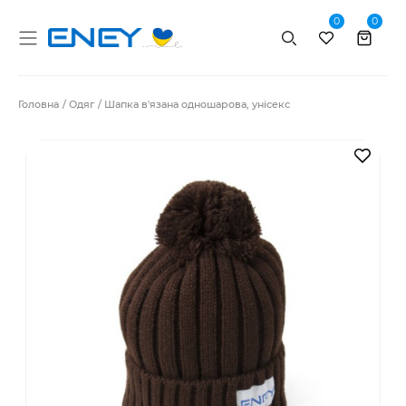
0
0
Пошук
Головна
Одяг
Шапка в'язана одношарова, унісекс
В за