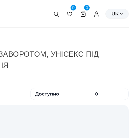
0
0
Пошук
Персональні да
UK
АВОРОТОМ, УНІСЕКС ПІД
НЯ
Доступно
0