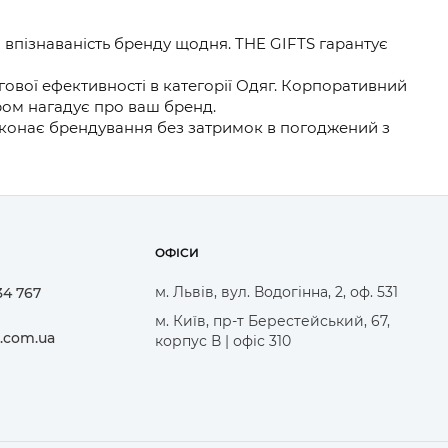
 впізнаваність бренду щодня. THE GIFTS гарантує
вої ефективності в категорії Одяг. Корпоративний
аром нагадує про ваш бренд.
виконає брендування без затримок в погоджений з
ОФІСИ
м. Львів, вул. Водогінна, 2, оф. 531
34 767
м. Київ, пр-т Берестейський, 67,
.com.ua
корпус В | офіс 310