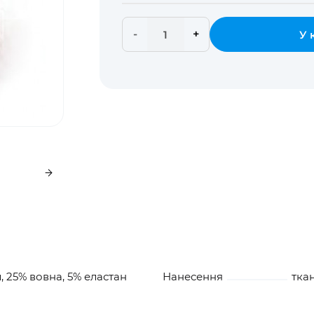
-
+
У 
, 25% вовна, 5% еластан
Нанесення
тка